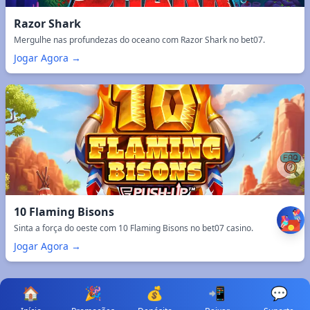
Razor Shark
Mergulhe nas profundezas do oceano com Razor Shark no bet07.
Jogar Agora →
10 Flaming Bisons
Sinta a força do oeste com 10 Flaming Bisons no bet07 casino.
Jogar Agora →
🏠
🎉
💰
📲
💬