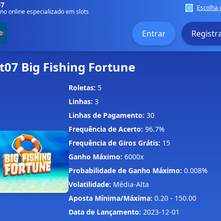
07
🌐
Escolha 
no online especializado em slots
Entrar
Registr
t07 Big Fishing Fortune
Roletas:
5
Linhas:
3
Linhas de Pagamento:
30
Frequência de Acerto:
96.7%
Frequência de Giros Grátis:
15
Ganho Máximo:
6000x
Probabilidade de Ganho Máximo:
0.008%
Volatilidade:
Média-Alta
Aposta Mínima/Máxima:
0.20 - 150.00
Data de Lançamento:
2023-12-01