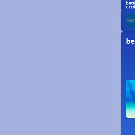
bet
Cassi
be