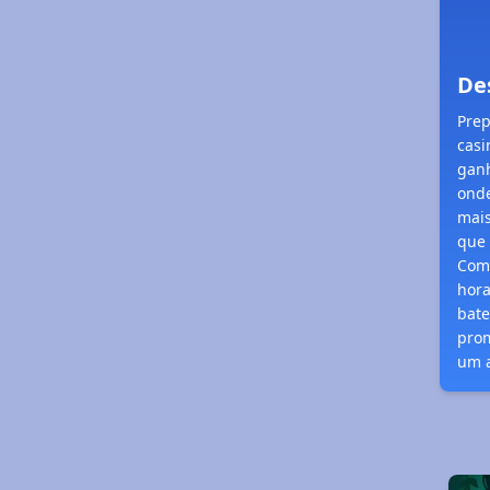
De
Prep
casi
ganh
onde
mais
que 
Com 
hora
bate
prom
um a