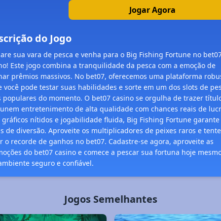
Jogar Agora
scrição do Jogo
are sua vara de pesca e venha para o Big Fishing Fortune no bet0
no! Este jogo combina a tranquilidade da pesca com a emoção de
ar prêmios massivos. No bet07, oferecemos uma plataforma robu
 você pode testar suas habilidades e sorte em um dos slots de pe
 populares do momento. O bet07 casino se orgulha de trazer títul
unem entretenimento de alta qualidade com chances reais de lucr
gráficos nítidos e jogabilidade fluida, Big Fishing Fortune garante
s de diversão. Aproveite os multiplicadores de peixes raros e tente
r o recorde de ganhos no bet07. Cadastre-se agora, aproveite as
oções do bet07 casino e comece a pescar sua fortuna hoje mesm
mbiente seguro e confiável.
Jogos Semelhantes