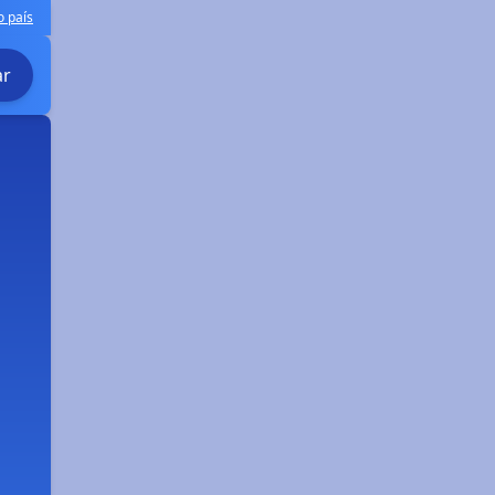
o país
ar