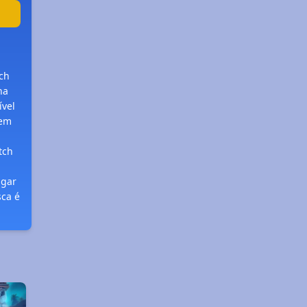
tch
na
ível
 em
tch
ngar
sca é