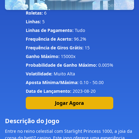
Roletas:
6
Linhas:
5
Linhas de Pagamento:
Tudo
Frequência de Acerto:
96.2%
Frequência de Giros Grátis:
15
Ganho Máximo:
15000x
Probabilidade de Ganho Máximo:
0.005%
Volatilidade:
Muito Alta
Aposta Mínima/Máxima:
0.10 - 50.00
Data de Lançamento:
2023-08-20
Jogar Agora
Descrição do Jogo
Entre no reino celestial com Starlight Princess 1000, a joia da
coroa do bet07 casino. Este jogo oferece uma experiência