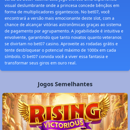
visual deslumbrante onde a princesa concede bênçãos em
forma de multiplicadores gigantescos. No bet07, você
encontrará a versão mais emocionante deste slot, com a
chance de alcançar vitórias astronômicas graças ao sistema
de pagamento por agrupamento. A jogabilidade é intuitiva e
envolvente, garantindo que tanto novatos quanto veteranos
se divirtam no bet07 casino. Aproveite as rodadas grátis e
tente desbloquear o potencial máximo de 1000x em cada
símbolo. O bet07 convida você a viver essa fantasia e
transformar seus giros em ouro real.
Jogos Semelhantes