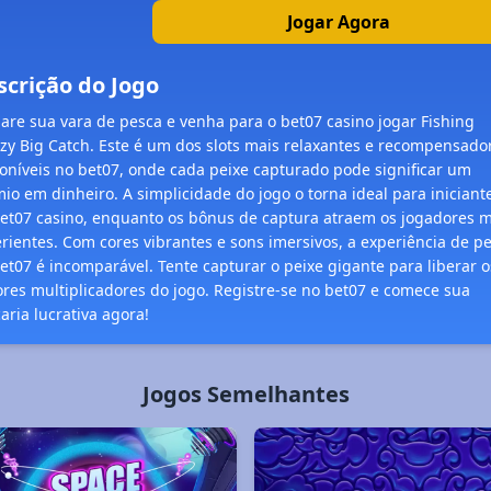
Jogar Agora
scrição do Jogo
are sua vara de pesca e venha para o bet07 casino jogar Fishing
zy Big Catch. Este é um dos slots mais relaxantes e recompensado
oníveis no bet07, onde cada peixe capturado pode significar um
io em dinheiro. A simplicidade do jogo o torna ideal para iniciant
et07 casino, enquanto os bônus de captura atraem os jogadores m
rientes. Com cores vibrantes e sons imersivos, a experiência de p
et07 é incomparável. Tente capturar o peixe gigante para liberar o
res multiplicadores do jogo. Registre-se no bet07 e comece sua
aria lucrativa agora!
Jogos Semelhantes